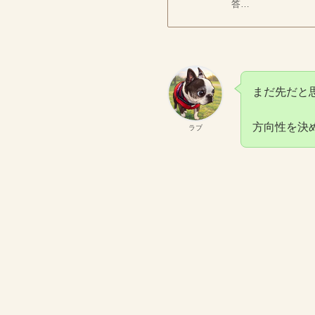
答…
まだ先だと
方向性を決
ラブ