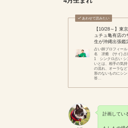
4月生まれ
あわせて読みたい
【10/28～】東
ュチュ亀有店の
生が沖縄出張鑑
占い師プロフィール
名 冴癒 (サイ) 
1 シンクロ占い 
いとは、相手の気持
の流れ、オーラなど
形のないものにシン
答…
計画してい