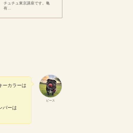
チュチュ東京講座です。亀
有…
キーカラーは
】
ピース
ンバーは