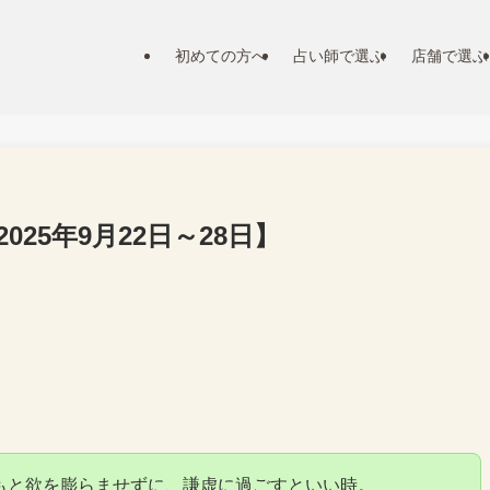
初めての方へ
占い師で選ぶ
店舗で選ぶ
25年9月22日～28日】
もと欲を膨らませずに、謙虚に過ごすといい時。