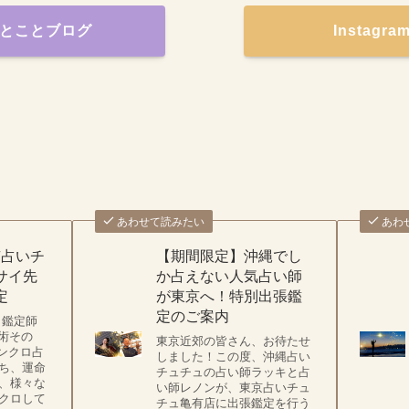
とことブログ
Instagr
あわせて読みたい
あわ
京占いチ
【期間限定】沖縄でし
サイ先
か占えない人気占い師
定
が東京へ！特別出張鑑
定のご案内
 鑑定師
占術その
東京近郊の皆さん、お待たせ
シンクロ占
しました！この度、沖縄占い
ち、運命
チュチュの占い師ラッキと占
、様々な
い師レノンが、東京占いチュ
クロして
チュ亀有店に出張鑑定を行う