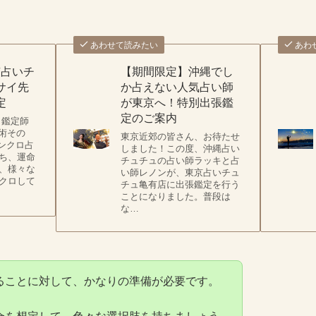
あわせて読みたい
あわ
京占いチ
【期間限定】沖縄でし
サイ先
か占えない人気占い師
定
が東京へ！特別出張鑑
定のご案内
 鑑定師
占術その
東京近郊の皆さん、お待たせ
シンクロ占
しました！この度、沖縄占い
ち、運命
チュチュの占い師ラッキと占
、様々な
い師レノンが、東京占いチュ
クロして
チュ亀有店に出張鑑定を行う
ことになりました。普段は
な…
ることに対して、かなりの準備が必要です。