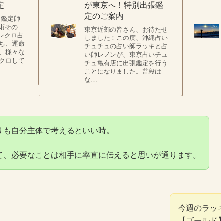
定
が東京へ！特別出張鑑
定のご案内
 鑑定師
占術その
東京近郊の皆さん、お待たせ
シンクロ占
しました！この度、沖縄占い
ち、運命
チュチュの占い師ラッキと占
、様々な
い師レノンが、東京占いチュ
クロして
チュ亀有店に出張鑑定を行う
ことになりました。普段は
な…
りも自分主体で考えるといい時。
て、必要なことは相手に率直に伝えると思いが通ります。
今週のラッ
【ゴールド