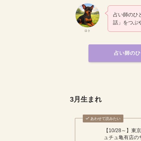
占い師のひ
話」をつぶ
ロト
占い師のひ
3月生まれ
あわせて読みたい
【10/28～】東
ュチュ亀有店の