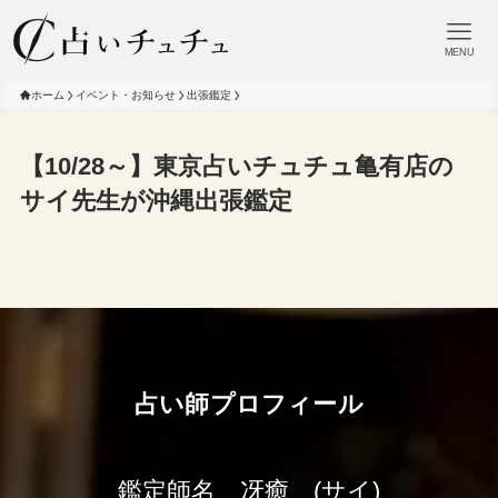
MENU
ホーム
イベント・お知らせ
出張鑑定
【10/28～】東京占いチュチュ亀有店の
サイ先生が沖縄出張鑑定
占い師プロフィール
鑑定師名 冴癒 (サイ)