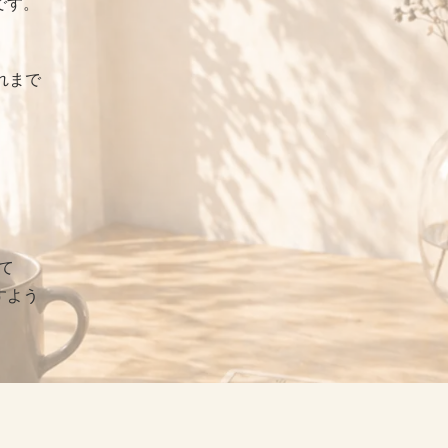
です。
れまで
て
すよう