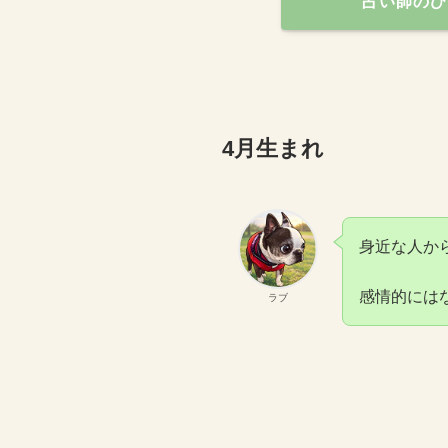
占い師のひ
4月生まれ
身近な人か
感情的には
ラブ