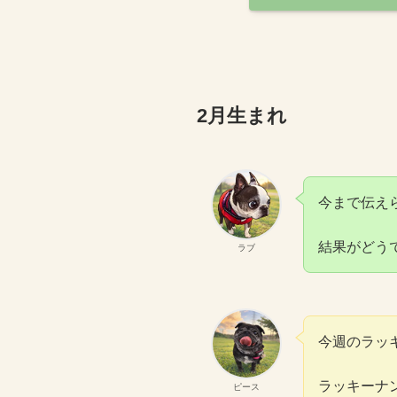
2月生まれ
今まで伝え
結果がどう
ラブ
今週のラッ
ラッキーナ
ピース