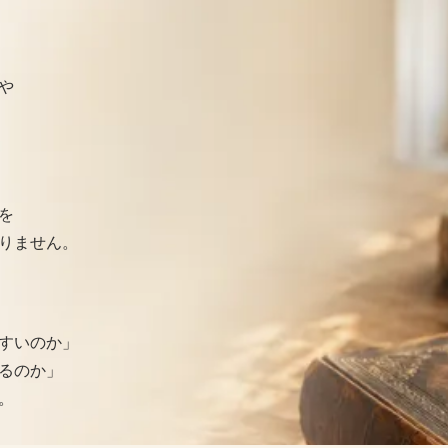
や
を
りません。
すいのか」
るのか」
。